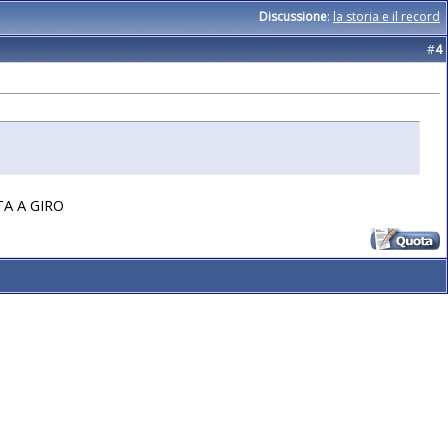
Discussione
:
la storia e il record
#
4
TA A GIRO