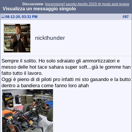
Discussione
:
[recensione] sworkz Apollo 2020 rtr mods and review
Visualizza un messaggio singolo
08-12-20, 03:31 PM
#
97
nickthunder
Sempre il solito. Ho solo sdraiato gli ammortizzatori e
messo delle hot tace sahara super soft...già le gomme han
fatto tutto il lavoro.
Oggi è pieno di di piloti pro infatti mi sto gasando e la butto
dentro a bandiera come fanno loro ahah