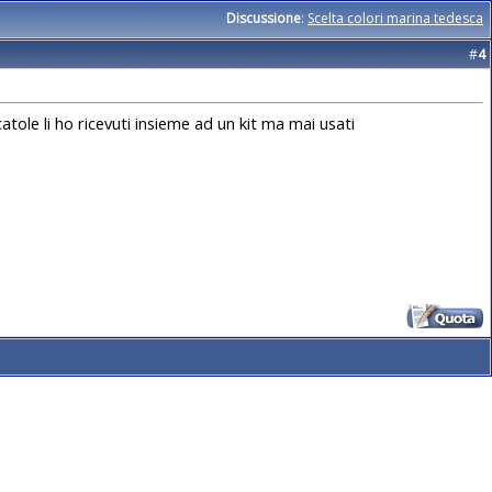
Discussione
:
Scelta colori marina tedesca
#
4
atole li ho ricevuti insieme ad un kit ma mai usati