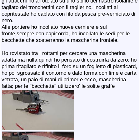
gli attacchi ho arrotolato su uno spillo del nastro isolante e
tagliato dei tronchettini con il taglierino, incollati ai
copritestate ho cablato con filo da pesca pre-verniciato di
nero.
Alle portiere ho incollato nuove cerniere e sul
fronte,sempre con capicorda, ho incollato le sedi per le
bacchette che sosterranno la mascherina frontale.
Ho rovistato tra i rottami per cercare una mascherina
adatta ma nulla quindi ho pensato di costruirla da zero: ho
prima ritagliato e rifinito il foro su un foglietto di plasticard,
ho poi sgrossato il contorno e dato forma con lime e carta
vetrata, un paio di mani di primer e ecco, mascherina
fatta; per le "bacchette" utilizzero' le solite graffe