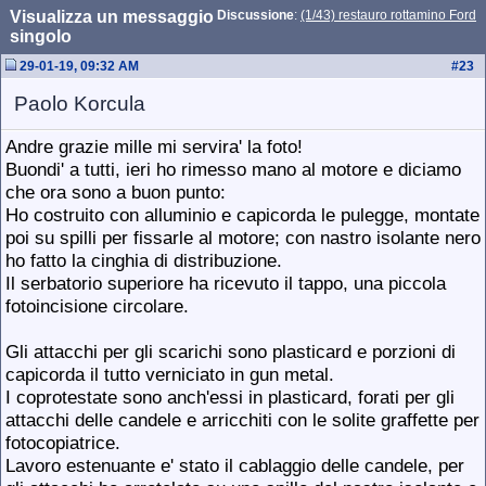
Visualizza un messaggio
Discussione
:
(1/43) restauro rottamino Ford
singolo
29-01-19, 09:32 AM
#
23
Paolo Korcula
Andre grazie mille mi servira' la foto!
Buondi' a tutti, ieri ho rimesso mano al motore e diciamo
che ora sono a buon punto:
Ho costruito con alluminio e capicorda le pulegge, montate
poi su spilli per fissarle al motore; con nastro isolante nero
ho fatto la cinghia di distribuzione.
Il serbatorio superiore ha ricevuto il tappo, una piccola
fotoincisione circolare.
Gli attacchi per gli scarichi sono plasticard e porzioni di
capicorda il tutto verniciato in gun metal.
I coprotestate sono anch'essi in plasticard, forati per gli
attacchi delle candele e arricchiti con le solite graffette per
fotocopiatrice.
Lavoro estenuante e' stato il cablaggio delle candele, per