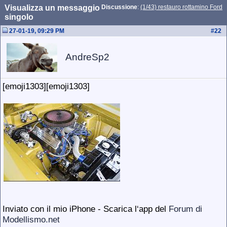
Visualizza un messaggio
Discussione
:
(1/43) restauro rottamino Ford
singolo
27-01-19, 09:29 PM
#
22
AndreSp2
[emoji1303][emoji1303]
Inviato con il mio iPhone - Scarica l‘app del
Forum di
Modellismo.net