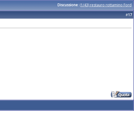
Discussione
:
(1/43) restauro rottamino Ford
#
17