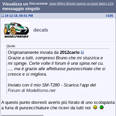
Visualizza un
Discussione
:
Jeep Willys Woody wagon su base Italeri 1/24
messaggio singolo
19-12-18, 08:51 PM
#
185
decals
Quote:
Originariamente inviata da
2012carlo
Grazie a tutti, compreso Bruno che mi stuzzica e
mi spinge. Certe volte il forum è una spina nel cu.
..., ma è grazie alle affettuose punzecchiate che si
cresce e si migliora.
Inviato con il mio SM-T280 - Scarica l‘app del
Forum di Modellismo.net
A questo punto dovresti averlo più forato di uno scolapasta
a furia di punzecchiature che ricevi da tutti noi
__________________