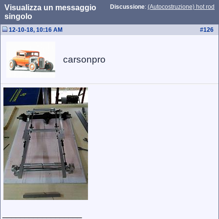
Visualizza un messaggio
Discussione
:
(Autocostruzione) hot rod
singolo
12-10-18, 10:16 AM
#
126
carsonpro
__________________