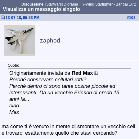
Discussione
:
[StarWars] Diorama + Y-Wing Starfighter - Bandai 1/72
Visualizza un messaggio singolo
13-07-18, 05:53 PM
#
102
zaphod
Quote:
Originariamente inviata da
Red Max
Perché conservare cellulari rotti?
Perché dentro ci sono tante cosine piccole ed
interessanti. Da un vecchio Ericson di credo 15
anni fa...
ciao
Max
ma come ti è venuto in mente di smontare un vecchio cell
e trovarci esattamente quello che stavi cercando?