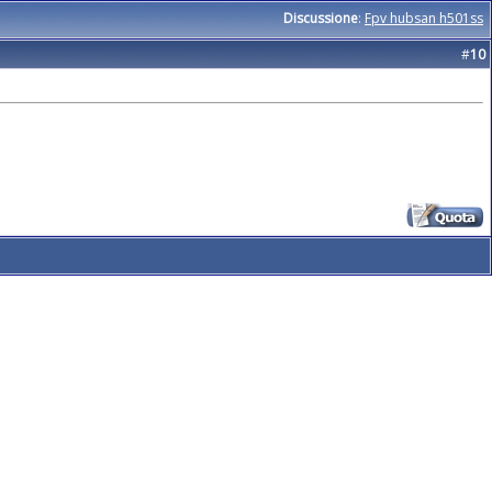
Discussione
:
Fpv hubsan h501ss
#
10