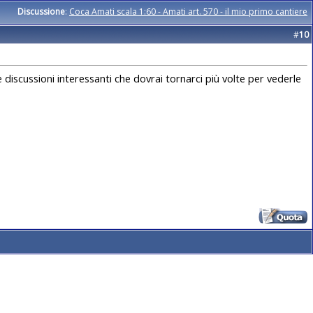
Discussione
:
Coca Amati scala 1:60 - Amati art. 570 - il mio primo cantiere
#
10
e discussioni interessanti che dovrai tornarci più volte per vederle