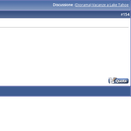
Discussione
:
(Diorama) Vacanze a Lake Tahoe
#
154