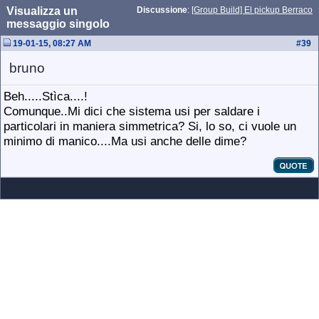
Visualizza un
Discussione
:
[Group Build] El pickup Berraco
messaggio singolo
19-01-15, 08:27 AM
#
39
bruno
Beh.....Stìca....!
Comunque..Mi dici che sistema usi per saldare i
particolari in maniera simmetrica? Si, lo so, ci vuole un
minimo di manico....Ma usi anche delle dime?