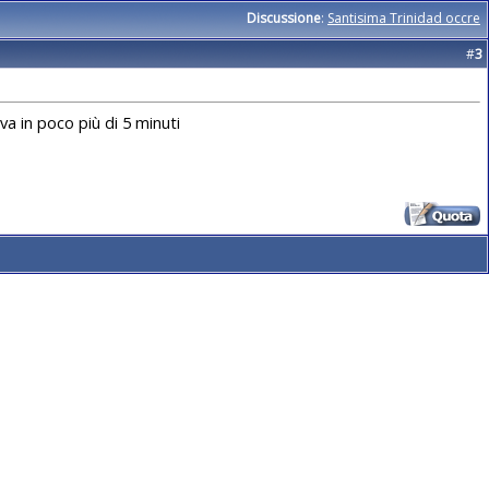
Discussione
:
Santisima Trinidad occre
#
3
va in poco più di 5 minuti