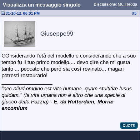
Visualizza un messaggio singolo
Discussione
:
MC Freccia
31-10-12, 06:01 PM
#
5
Giuseppe99
COnsiderando l'età del modello e considerando che a suo
tempo fu il tuo primo modello.... devo dire che mi gusta
tanto
... peccato che però sia così rovinato... magari
potresti restaurarlo!
__________________
"
nec aliud omnino est vita humana, quam stultitiæ lusus
quidam." (
la vita umana non è altro che una specie di
giuoco della Pazzia) -
E. da Rotterdam; Mori
æ
encomium